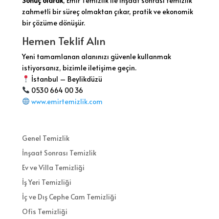
Sonuç olarak
, Emir Temizlik ile inşaat sonrası temizlik
zahmetli bir süreç olmaktan çıkar, pratik ve ekonomik
bir çözüme dönüşür.
Hemen Teklif Alın
Yeni tamamlanan alanınızı güvenle kullanmak
istiyorsanız, bizimle iletişime geçin.
İstanbul – Beylikdüzü
0530 664 00 36
www.emirtemizlik.com
Genel Temizlik
İnşaat Sonrası Temizlik
Ev ve Villa Temizliği
İş Yeri Temizliği
İç ve Dış Cephe Cam Temizliği
Ofis Temizliği