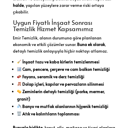
halde
, yapılan yüzeylere zarar verme riski ortaya
çıkabilir.
Uygun Fiyatlı İnşaat Sonrası
Temizlik Hizmet Kapsamımız
Emir Temizlik, alanın durumuna göre planlanan
ekonomik ve etkili çözümler sunar.
Buna ek olarak
,
detaylı temizlik anlayışıyla hiçbir noktayı atlamaz.
İnşaat tozu ve kaba kirlerin temizlenmesi
Cam, pencere, çerçeve ve cam balkon temizliği
Fayans, seramik ve derz temizliği
Dolap içleri, kapılar ve pervazların silinmesi
Zeminlerin detaylı temizliği (parke, mermer,
granit)
Banyo ve mutfak alanlarının hijyenik temizliği
Atık ve kalıntıların toplanması
Bununla birlikte
, konut, ofis, mağaza ve ticari alanlara