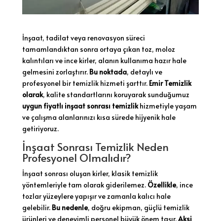
İnşaat, tadilat veya renovasyon süreci
tamamlandıktan sonra ortaya çıkan toz, moloz
kalıntıları ve ince kirler, alanın kullanıma hazır hale
gelmesini zorlaştırır.
Bu noktada
, detaylı ve
profesyonel bir temizlik hizmeti şarttır.
Emir Temizlik
olarak
, kalite standartlarını koruyarak sunduğumuz
uygun fiyatlı inşaat sonrası temizlik
hizmetiyle yaşam
ve çalışma alanlarınızı kısa sürede hijyenik hale
getiriyoruz.
İnşaat Sonrası Temizlik Neden
Profesyonel Olmalıdır?
İnşaat sonrası oluşan kirler, klasik temizlik
yöntemleriyle tam olarak giderilemez.
Özellikle
, ince
tozlar yüzeylere yapışır ve zamanla kalıcı hale
gelebilir.
Bu nedenle
, doğru ekipman, güçlü temizlik
ürünleri ve deneyimli personel büyük önem taşır.
Aksi