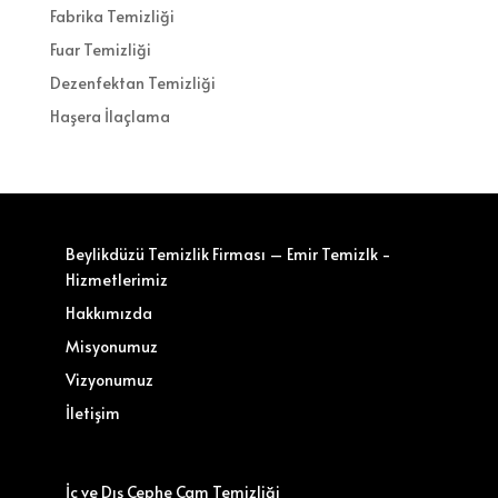
Fabrika Temizliği
Fuar Temizliği
Dezenfektan Temizliği
Haşera İlaçlama
Beylikdüzü Temizlik Firması – Emir Temizlk -
Hizmetlerimiz
Hakkımızda
Misyonumuz
Vizyonumuz
İletişim
İç ve Dış Cephe Cam Temizliği