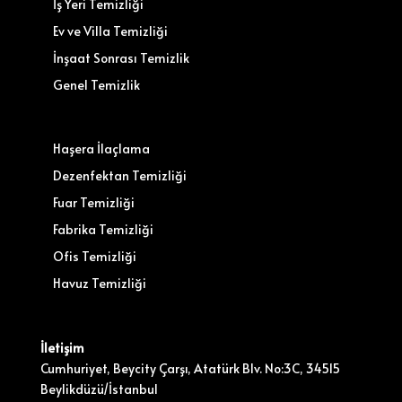
İş Yeri Temizliği
Ev ve Villa Temizliği
İnşaat Sonrası Temizlik
Genel Temizlik
Haşera İlaçlama
Dezenfektan Temizliği
Fuar Temizliği
Fabrika Temizliği
Ofis Temizliği
Havuz Temizliği
İletişim
Cumhuriyet, Beycity Çarşı, Atatürk Blv. No:3C, 34515
Beylikdüzü/İstanbul